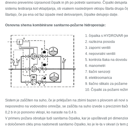
dnevno preverimo izpravnost črpalk in jih po potrebi saniramo. Črpalki delujeta 
sistemu testiranja kot vklapljanja, ob vsakem naslednjem vklopu štarta druga čr
štartajo, če pa ena od faz izpade med delovanjem, črpalke delujejo dalje.
Osnovna shema kombinirane sanitarno-požarne hidropostaje:
1. črpalka s HYDROVAR-jem
2. raztezna posoda
3. zaporni ventili
4. nepovratni ventili
5. kontrola tlaka na dovodu
6. manometri
7. tlačni senzorji
8. elektroomarica
9. tlačno stikalo za požarne
10. Črpalki za požarni reži
Sistem je zaščiten na suho, če je priključen na zbirni bazen s plovcem ali novi 
neposredno na vodovodno omrežje, se zaščita na suho izvede s preciznim tlačnim
0,2 b in jo ponovno vklopi, ko naraste na 0,4 b.
V primeru požara obratuje tudi sanitarna črpalka, kar je upoštevati pri dimenzio
v določenem ciklu prva nadomesti sanitarno črpalko, ko je le-ta v okvari (v tem