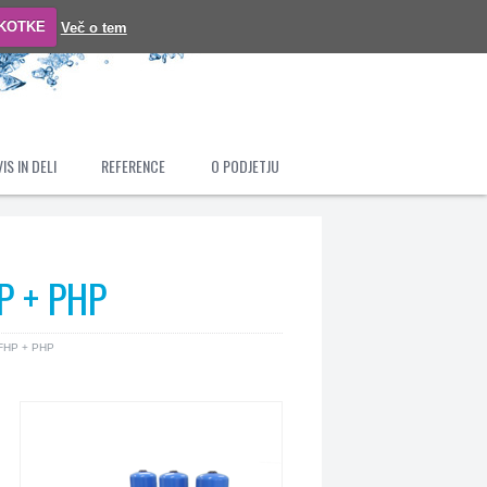
ŠKOTKE
Več o tem
IS IN DELI
REFERENCE
O PODJETJU
HP + PHP
 HFHP + PHP