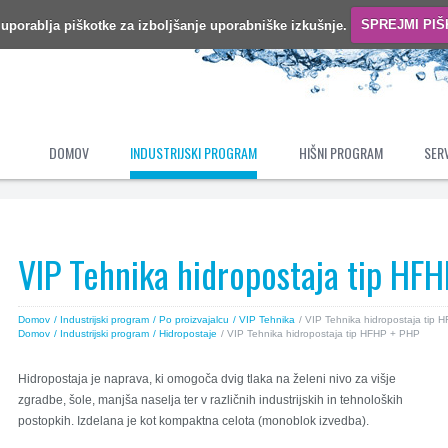
 uporablja piškotke za izboljšanje uporabniške izkušnje.
SPREJMI PI
DOMOV
INDUSTRIJSKI PROGRAM
HIŠNI PROGRAM
SERV
VIP Tehnika hidropostaja tip HF
Domov
/ Industrijski program
/ Po proizvajalcu
/ VIP Tehnika
/ VIP Tehnika hidropostaja tip
Domov
/ Industrijski program
/ Hidropostaje
/ VIP Tehnika hidropostaja tip HFHP + PHP
Hidropostaja je naprava, ki omogoča dvig tlaka na želeni nivo za višje
zgradbe, šole, manjša naselja ter v različnih industrijskih in tehnoloških
postopkih. Izdelana je kot kompaktna celota (monoblok izvedba).