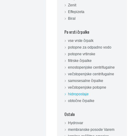
Zenit
Effepizeta
Biral
Po vrsti črpalke
vse vrste črpalk
potopne za odpadno vodo
potopne vrtinske
filtrske črpalke
enostopenjske centrifugalne
večstopenjske centrifugalne
samosesalne črpalke
večstopenjske potopne
hidropostaje
obtočne črpalke
Ostalo
Hydrovar
membranske posode Varem