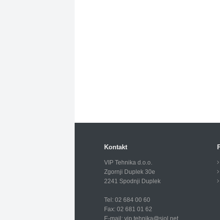
Kontakt
P
VIP Tehnika d.o.o.
Zgornji Duplek 30e
2241 Spodnji Duplek
Tel: 02 684 00 60
Fax: 02 681 01 62
E-mail:
vip.tehnika@siol.net