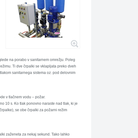
e glede na porabo v sanitarnem omrežju. Poleg
režimu. Ti dve črpalki se vklapljata preko dveh
nim tlakom sanitarnega sistema oz. pod delovnim
ode v tlačnem vodu – požar.
lno 10 s. Ko tlak
ponovno naraste nad tlak, ki je
črpalke), se obe črpalki za požarni režim
rpalki zaženeta za nekaj sekund. Tako lahko