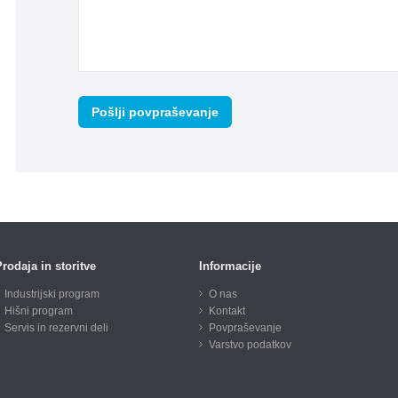
rodaja in storitve
Informacije
Industrijski program
O nas
Hišni program
Kontakt
Servis in rezervni deli
Povpraševanje
Varstvo podatkov