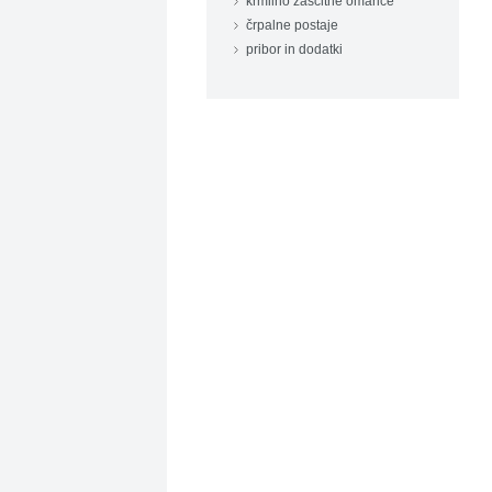
krmilno zaščitne omarice
črpalne postaje
pribor in dodatki