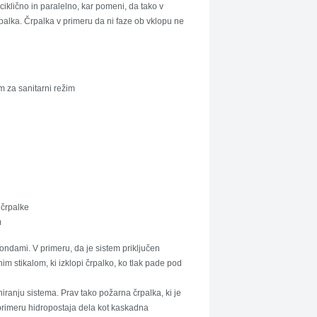
ciklično in paralelno, kar pomeni, da tako v
palka. Črpalka v primeru da ni faze ob vklopu ne
 za sanitarni režim
 črpalke
m
sondami. V primeru, da je sistem priključen
 stikalom, ki izklopi črpalko, ko tlak pade pod
niranju sistema. Prav tako požarna črpalka, ki je
 primeru hidropostaja dela kot kaskadna