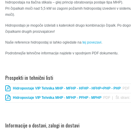
hidropostaja na tlačna stikala – glej princip obratovanja postaje tipa MHP).
Pri črpalkah moči nad 5,5 kW so zagoni požarnih hidropostaj izvedeni v sistemu 
moči).
Hidropostajo je mogoče izdelati s katerokoli drugo kombinacijo črpalk. Po dogov
črpalkami drugih proizvajalcev!
Naše reference hidropostaj si lahko ogledate na
tej povezavi
.
Podrobnejše tehnične informacije najdete v spodnjem PDF dokumentu.
Prospekti in tehnični listi
Hidropostaje VIP Tehnika MHP - MFHP - HFHP - HFHP+PHP - PHP
PDF |
Hidropostaje VIP Tehnika MHP - MFHP - PFHP - MPHP
PDF | Št. strani:
Informacije o dostavi, zalogi in dostavi