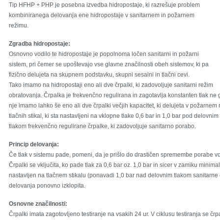
Tip HFHP + PHP je posebna izvedba hidropostaje, ki razrešuje problem
kombiniranega delovanja ene hidropostaje v sanitarnem in požarnem
režimu.
Zgradba hidropostaje:
Osnovno vodilo te hidropostaje je popolnoma ločen sanitarni in požarni
sistem, pri čemer se upoštevajo vse glavne značilnosti obeh sistemov, ki pa
fizično delujeta na skupnem podstavku, skupni sesalni in tlačni cevi.
Tako imamo na hidropostaji eno ali dve črpalki, ki zadovoljuje sanitarni režim
obratovanja. Črpalka je frekvenčno regulirana in zagotavlja konstanten tlak n
nje imamo lahko še eno ali dve črpalki večjih kapacitet, ki delujeta v požarnem 
tlačnih stikal, ki sta nastavljeni na vklopne tlake 0,6 bar in 1,0 bar pod delov
tlakom frekvenčno regulirane črpalke, ki zadovoljuje sanitarno porabo.
Princip delovanja:
Če tlak v sistemu pade, pomeni, da je prišlo do drastičen spremembe porabe v
Črpalki se vključita, ko pade tlak za 0,6 bar oz. 1,0 bar in sicer v zamiku minima
nastavljen na tlačnem stikalu (ponavadi 1,0 bar nad delovnim tlakom
sanitarne 
delovanja ponovno izklopita.
Osnovne značilnosti:
Črpalki imata zagotovljeno testiranje na vsakih 24 ur. V ciklusu testiranja se č