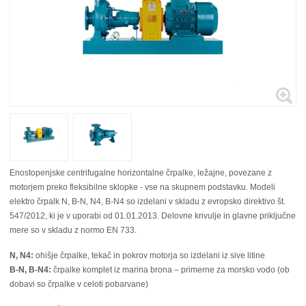
Enostopenjske centrifugalne horizontalne črpalke, ležajne, povezane z
motorjem preko fleksibilne sklopke - vse na skupnem podstavku. Modeli
elektro črpalk N, B-N, N4, B-N4 so izdelani v skladu z evropsko direktivo št.
547/2012, ki je v uporabi od 01.01.2013. Delovne krivulje in glavne priključne
mere so v skladu z normo EN 733.
N, N4:
ohišje črpalke, tekač in pokrov motorja so izdelani iz sive litine
B-N, B-N4:
črpalke komplet iz marina brona – primerne za morsko vodo (ob
dobavi so črpalke v celoti pobarvane)