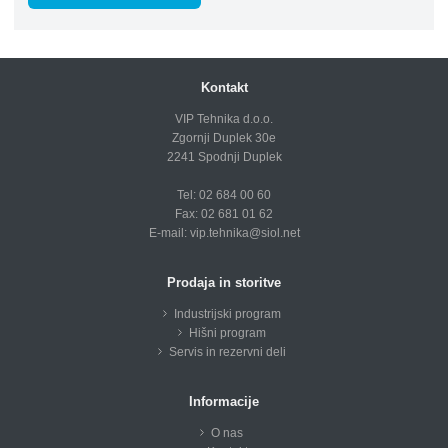
Kontakt
VIP Tehnika d.o.o.
Zgornji Duplek 30e
2241 Spodnji Duplek
Tel: 02 684 00 60
Fax: 02 681 01 62
E-mail:
vip.tehnika@siol.net
Prodaja in storitve
Industrijski program
Hišni program
Servis in rezervni deli
Informacije
O nas