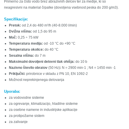
Primerno za čisto vodo brez abrazivnih delcev ter za medije, ki so
neagresivni na material črpalke (dovoljena vsebnost peska do 200 g/m
3
).
Specifikacije:
Pretok:
od 2,4 do 480 m³/h (40-8.000 l/min)
Dvižna višina:
od 1,5 do 95 m
Moč:
0,25 ÷ 75 kW
Temperatura medija:
od -10 °C do +90 °C
Temperatura okolice:
do 40 °C
Sesalna višina:
do 7 m
Maksimalni dovoljeni delovni tlak ohišja:
do 10 b
Nazivno število obratov
(50 Hz)
:
N = 2900 min-1 ; N4 = 1450 min -1
Priključki:
prirobnice v skladu z PN 10, EN 1092-2
Možnost neprekinjenega delovanja
Uporaba:
za vodovodne sisteme
za ogrevanje, klimatizacijo, hladilne sisteme
za osebne namene in industrijske aplikacije
za protipožarne sistem
za zalivanje