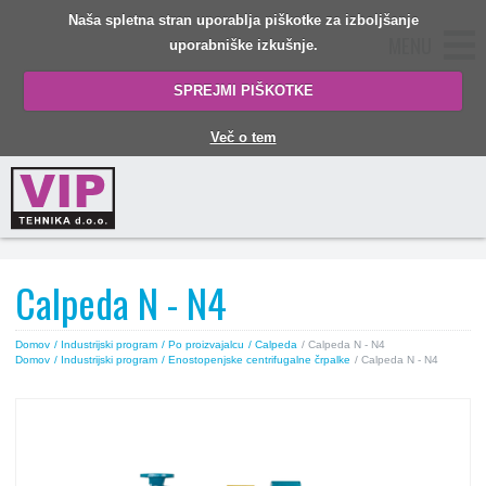
Naša spletna stran uporablja piškotke za izboljšanje
MENU
uporabniške izkušnje.
SPREJMI PIŠKOTKE
Več o tem
Calpeda N - N4
Domov
/ Industrijski program
/ Po proizvajalcu
/ Calpeda
/ Calpeda N - N4
Domov
/ Industrijski program
/ Enostopenjske centrifugalne črpalke
/ Calpeda N - N4