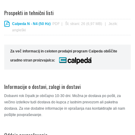
Prospekti in tehnični listi
Calpeda N - N4 (50 Hz)
PDF | Št. strani: 26 (6,97 MB) | Jezik:
angleški
Za več informacij in celoten prodajni program Calpeda obiščite
uradno stran proizvajalca:
Informacije o dostavi, zalogi in dostavi
Dobavni rok črpalk je običajno 10-30 dni. Možna je dostava po pošti, za
večino izdelkov tudi dostava do kupca z lastnim prevozom ali paketna
dostava. Za vse dodatne informacije in vprašanja nas kontaktirajte ali nam
pošljite povpraševanje.