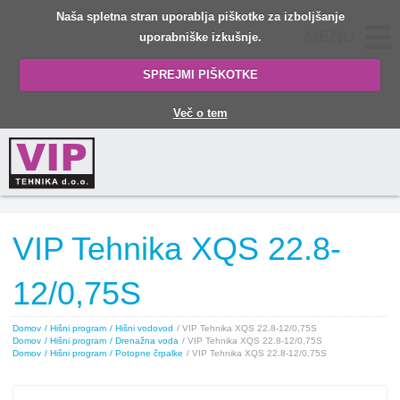
Naša spletna stran uporablja piškotke za izboljšanje
MENU
uporabniške izkušnje.
SPREJMI PIŠKOTKE
Več o tem
VIP Tehnika XQS 22.8-
12/0,75S
Domov
/ Hišni program
/ Hišni vodovod
/ VIP Tehnika XQS 22.8-12/0,75S
Domov
/ Hišni program
/ Drenažna voda
/ VIP Tehnika XQS 22.8-12/0,75S
Domov
/ Hišni program
/ Potopne črpalke
/ VIP Tehnika XQS 22.8-12/0,75S