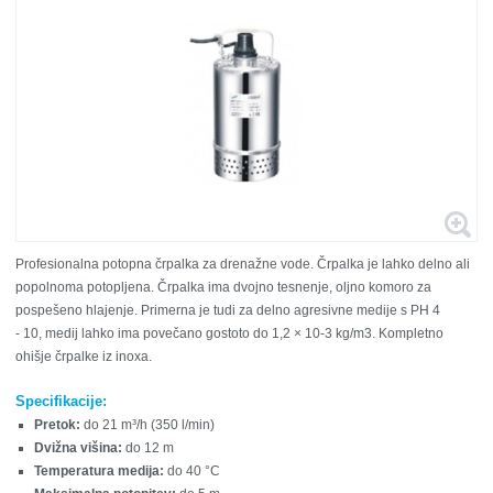
Profesionalna potopna črpalka za drenažne vode. Črpalka je lahko delno ali
popolnoma potopljena. Črpalka ima dvojno tesnenje, oljno komoro za
pospešeno hlajenje. Primerna je tudi za delno agresivne medije s PH 4
- 10, medij lahko ima povečano gostoto do 1,2 × 10-3 kg/m
3
. Kompletno
ohišje črpalke iz inoxa.
Specifikacije:
Pretok:
do 21 m³/h (350 l/min)
Dvižna višina:
do 12 m
Temperatura medija:
do 40 °C