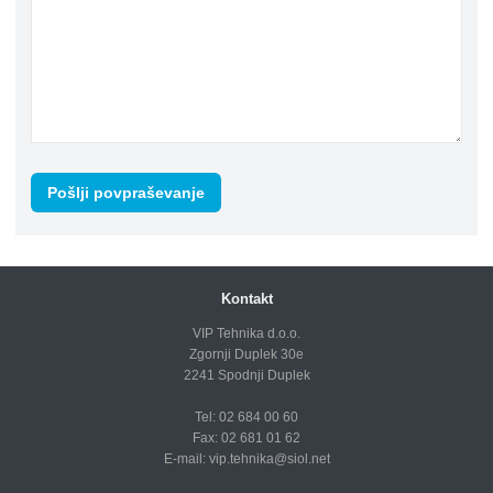
Kontakt
VIP Tehnika d.o.o.
Zgornji Duplek 30e
2241 Spodnji Duplek
Tel: 02 684 00 60
Fax: 02 681 01 62
E-mail:
vip.tehnika@siol.net