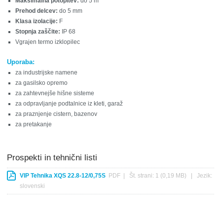
Maksimalna potopitev:
do 5 m
Prehod delcev:
do 5 mm
Klasa izolacije:
F
Stopnja zaščite:
IP 68
Vgrajen termo izklopilec
Uporaba:
za industrijske namene
za gasilsko opremo
za zahtevnejše hišne sisteme
za odpravljanje podtalnice iz kleti, garaž
za praznjenje cistern, bazenov
za pretakanje
Prospekti in tehnični listi
VIP Tehnika XQS 22.8-12/0,75S
PDF | Št. strani: 1 (0,19 MB) | Jezik:
slovenski