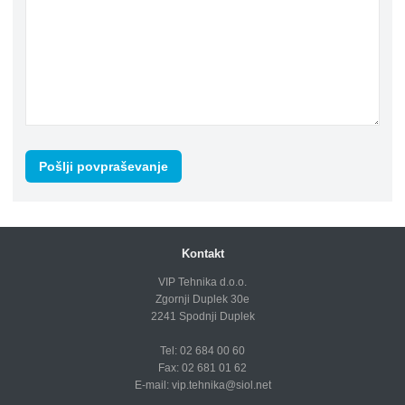
Kontakt
VIP Tehnika d.o.o.
Zgornji Duplek 30e
2241 Spodnji Duplek
Tel: 02 684 00 60
Fax: 02 681 01 62
E-mail:
vip.tehnika@siol.net