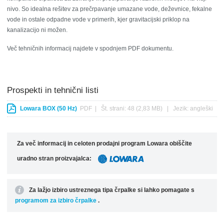
nivo.
So idealna rešitev za prečrpavanje umazane vode, deževnice, fekalne
vode in osta
le odpadne vode v primerih, kjer gravitacijski priklop na
kanalizacijo ni možen.
Več tehničnih informacij najdete v spodnjem PDF dokumentu.
Prospekti in tehnični listi
Lowara BOX (50 Hz)
PDF | Št. strani: 48 (2,83 MB) | Jezik: angleški
Za več informacij in celoten prodajni program Lowara obiščite
uradno stran proizvajalca:
Za lažjo izbiro ustreznega tipa črpalke si lahko pomagate s
programom za izbiro črpalke
.